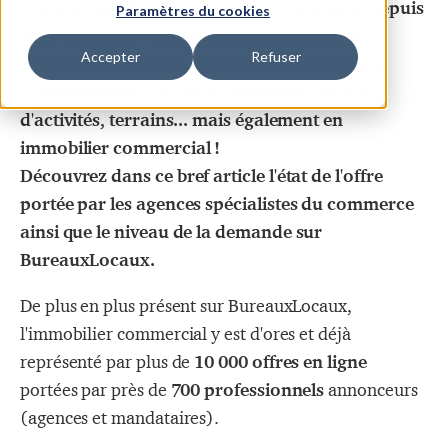
d'entreprise, BureauxLocaux accompagne depuis
Paramètres du cookies
sa création les commercialisateurs dans la
Accepter
Refuser
promotion de toutes leurs offres dédiées aux
professionnels : bureaux, entrepôts, locaux
d'activités, terrains... mais également en
immobilier commercial !
Découvrez dans ce bref article l'état de l'offre
portée par les agences spécialistes du commerce
ainsi que le niveau de la demande sur
BureauxLocaux.
De plus en plus présent sur BureauxLocaux,
l'immobilier commercial y est d'ores et déjà
représenté par plus de
10 000 offres en ligne
portées par près de
700 professionnels
annonceurs
(agences et mandataires).