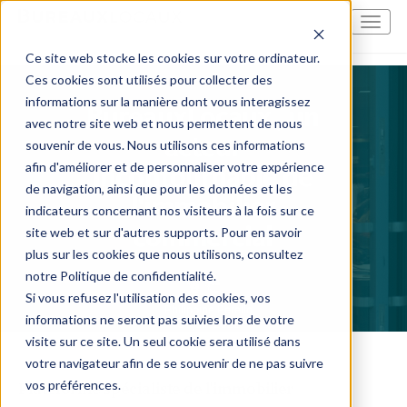
Ce site web stocke les cookies sur votre ordinateur.
Ces cookies sont utilisés pour collecter des
informations sur la manière dont vous interagissez
BureauxLocaux , un
avec notre site web et nous permettent de nous
acteur
souvenir de vous. Nous utilisons ces informations
incontournable de
afin d'améliorer et de personnaliser votre expérience
de navigation, ainsi que pour les données et les
l'immobilier
indicateurs concernant nos visiteurs à la fois sur ce
commercial
site web et sur d'autres supports. Pour en savoir
plus sur les cookies que nous utilisons, consultez
notre Politique de confidentialité.
Si vous refusez l'utilisation des cookies, vos
Philippine Perello
informations ne seront pas suivies lors de votre
01 juin 2022
visite sur ce site. Un seul cookie sera utilisé dans
votre navigateur afin de se souvenir de ne pas suivre
vos préférences.
Plateforme spécialiste de l'immobilier